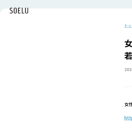
トッ
202
女
htt